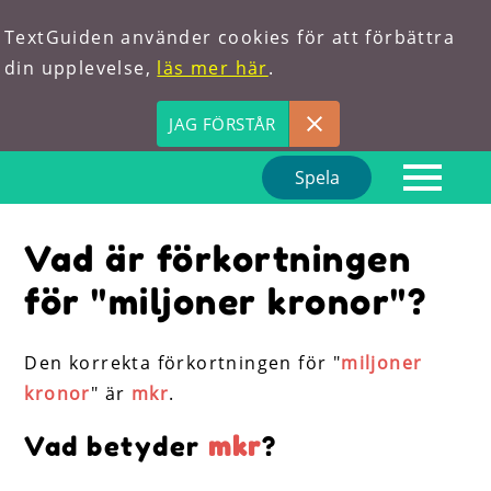
TextGuiden använder cookies för att förbättra
din upplevelse,
läs mer här
.
JAG FÖRSTÅR
Spela
Hem
Vad är förkortningen
Om oss
för "
miljoner kronor
"?
Förkortningar
Hitta ord
Den korrekta förkortningen för "
miljoner
kronor
" är
mkr
.
Vad betyder
mkr
?