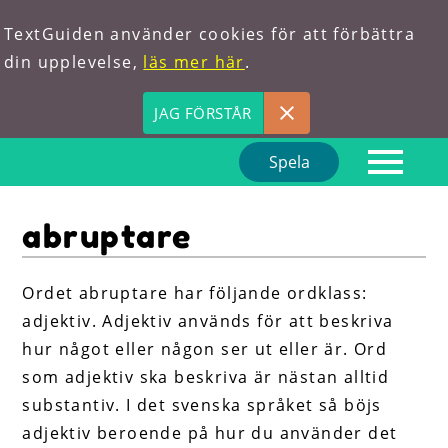
TextGuiden använder cookies för att förbättra
din upplevelse,
läs mer här
.
JAG FÖRSTÅR
Spela
Hem
abruptare
Om oss
Förkortningar
Ordet abruptare har följande ordklass:
adjektiv. Adjektiv används för att beskriva
Hitta ord
hur något eller någon ser ut eller är. Ord
som adjektiv ska beskriva är nästan alltid
substantiv. I det svenska språket så böjs
adjektiv beroende på hur du använder det