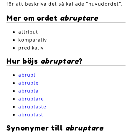
för att beskriva det så kallade "huvudordet".
Mer om ordet
abruptare
attribut
komparativ
predikativ
Hur böjs
abruptare
?
abrupt
abrupte
abrupta
abruptare
abruptaste
abruptast
Synonymer till
abruptare