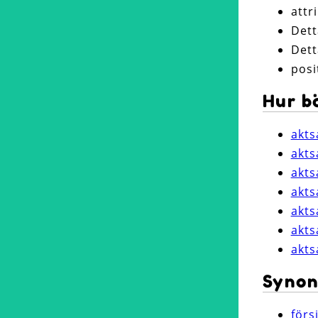
attr
Dett
Dett
posi
Hur b
akt
akt
akt
akt
akt
akt
akt
Synon
förs