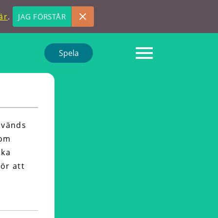
är
.
JAG FÖRSTÅR
Spela
nvänds
som
ska
ör att