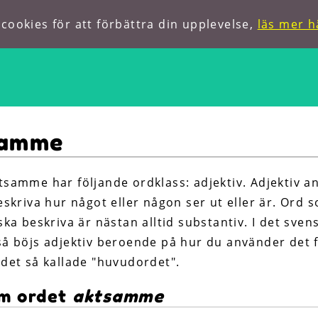
ookies för att förbättra din upplevelse,
läs mer h
Hem
samme
Om oss
Förkortningar
tsamme har följande ordklass: adjektiv. Adjektiv a
beskriva hur något eller någon ser ut eller är. Ord 
Hitta ord
ska beskriva är nästan alltid substantiv. I det sven
så böjs adjektiv beroende på hur du använder det f
 det så kallade "huvudordet".
m ordet
aktsamme