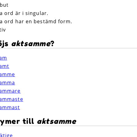
ibut
a ord är i singular.
a ord har en bestämd form.
tiv
öjs
aktsamme
?
sam
samt
samme
samma
sammare
sammaste
sammast
ymer till
aktsamme
iktige