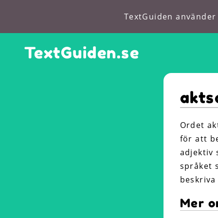
TextGuiden använder c
TextGuiden.se
akt
Ordet ak
för att 
adjektiv 
språket 
beskriva
Mer o