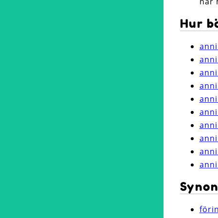
när 
Hur b
anni
anni
anni
anni
anni
anni
anni
anni
anni
anni
Synon
föri