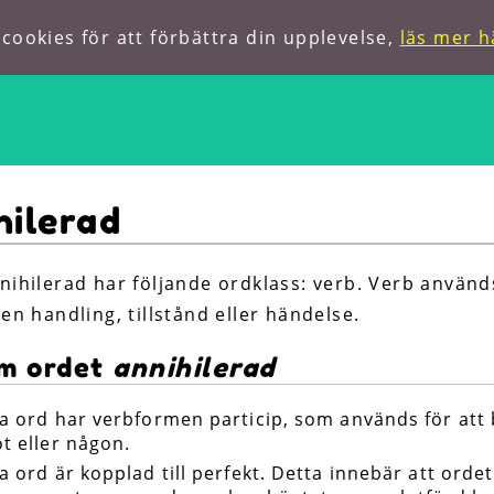
ookies för att förbättra din upplevelse,
läs mer h
Hem
hilerad
Om oss
Förkortningar
nihilerad har följande ordklass: verb. Verb används
en handling, tillstånd eller händelse.
Hitta ord
m ordet
annihilerad
a ord har verbformen particip, som används för att 
t eller någon.
a ord är kopplad till perfekt. Detta innebär att orde