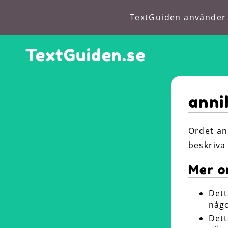
TextGuiden använder c
TextGuiden.se
anni
Ordet an
beskriva 
Mer o
Dett
någo
Dett