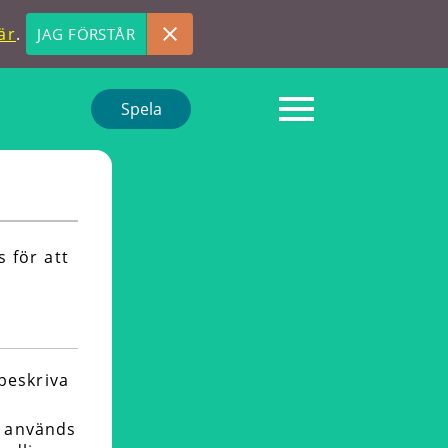
är
.
JAG FÖRSTÅR
Spela
 för att
beskriva
t används