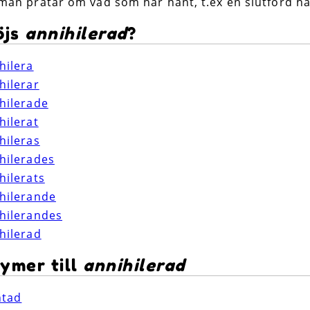
man pratar om vad som har hänt, t.ex en slutförd ha
öjs
annihilerad
?
hilera
hilerar
hilerade
hilerat
hileras
hilerades
hilerats
hilerande
hilerandes
hilerad
ymer till
annihilerad
ntad