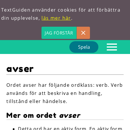
TextGuiden använder cookies för att förbättra
din upplevelse,
läs mer här
.
JAG FÖRSTÅR
Spela
Hem
avser
Om oss
Förkortningar
Ordet avser har följande ordklass: verb. Verb
används för att beskriva en handling,
Hitta ord
tillstånd eller händelse.
Mer om ordet
avser
Detta ord har en aktiv form. En aktiv form