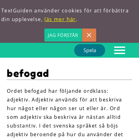
TextGuiden använder cookies för att förbättra
din upplevelse,
läs mer här
.
JAG FÖRSTÅR
Spela
Hem
befogad
Om oss
Förkortningar
Ordet befogad har följande ordklass:
adjektiv. Adjektiv används för att beskriva
Hitta ord
hur något eller någon ser ut eller är. Ord
som adjektiv ska beskriva är nästan alltid
substantiv. I det svenska språket så böjs
adjektiv beroende på hur du använder det