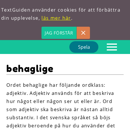
TextGuiden använder cookies för att förbättra
din upplevelse,
läs mer här
.
JAG FÖRSTÅR
Spela
Hem
behaglige
Om oss
Förkortningar
Ordet behaglige har följande ordklass:
adjektiv. Adjektiv används för att beskriva
Hitta ord
hur något eller någon ser ut eller är. Ord
som adjektiv ska beskriva är nästan alltid
substantiv. I det svenska språket så böjs
adjektiv beroende på hur du använder det