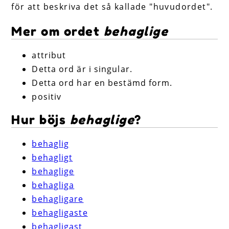
för att beskriva det så kallade "huvudordet".
Mer om ordet
behaglige
attribut
Detta ord är i singular.
Detta ord har en bestämd form.
positiv
Hur böjs
behaglige
?
behaglig
behagligt
behaglige
behagliga
behagligare
behagligaste
behagligast