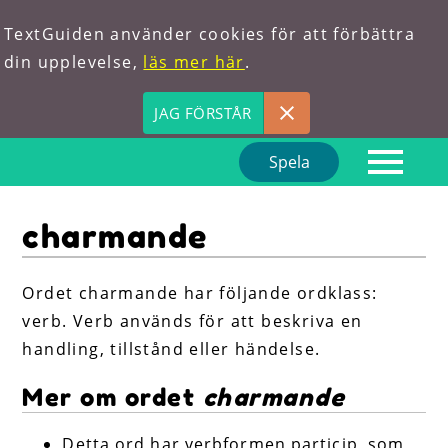
TextGuiden använder cookies för att förbättra
din upplevelse,
läs mer här
.
JAG FÖRSTÅR
Spela
Hem
charmande
Om oss
Förkortningar
Ordet charmande har följande ordklass:
verb. Verb används för att beskriva en
Hitta ord
handling, tillstånd eller händelse.
Mer om ordet
charmande
Detta ord har verbformen particip, som