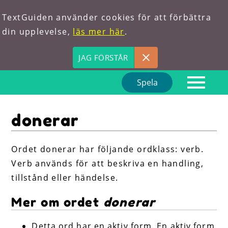
TextGuiden använder cookies för att förbättra
din upplevelse,
läs mer här
.
JAG FÖRSTÅR
Spela
Hem
donerar
Om oss
Förkortningar
Ordet donerar har följande ordklass: verb.
Verb används för att beskriva en handling,
Hitta ord
tillstånd eller händelse.
Mer om ordet
donerar
Detta ord har en aktiv form. En aktiv form