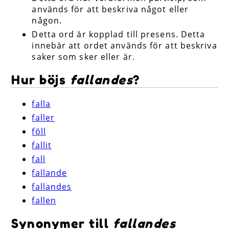
används för att beskriva något eller
någon.
Detta ord är kopplad till presens. Detta
innebär att ordet används för att beskriva
saker som sker eller är.
Hur böjs
fallandes
?
falla
faller
föll
fallit
fall
fallande
fallandes
fallen
Synonymer till
fallandes