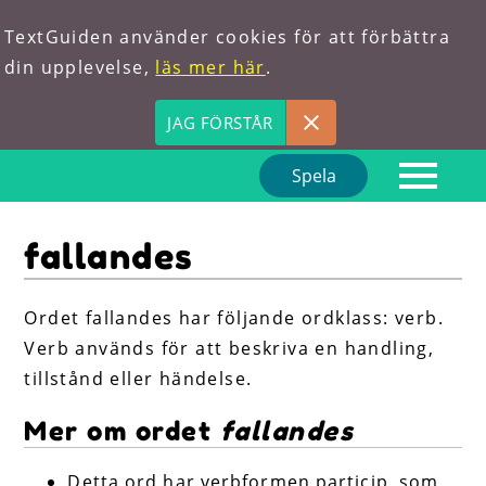
TextGuiden använder cookies för att förbättra
din upplevelse,
läs mer här
.
JAG FÖRSTÅR
Spela
Hem
fallandes
Om oss
Förkortningar
Ordet fallandes har följande ordklass: verb.
Verb används för att beskriva en handling,
Hitta ord
tillstånd eller händelse.
Mer om ordet
fallandes
Detta ord har verbformen particip, som