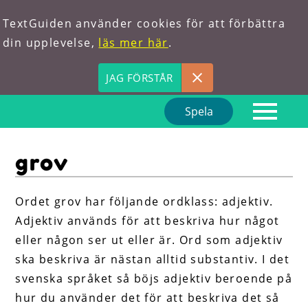
TextGuiden använder cookies för att förbättra
din upplevelse,
läs mer här
.
JAG FÖRSTÅR
Spela
Hem
grov
Om oss
Förkortningar
Ordet grov har följande ordklass: adjektiv.
Adjektiv används för att beskriva hur något
Hitta ord
eller någon ser ut eller är. Ord som adjektiv
ska beskriva är nästan alltid substantiv. I det
svenska språket så böjs adjektiv beroende på
hur du använder det för att beskriva det så