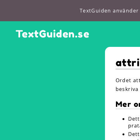
TextGuiden använder c
TextGuiden.se
attr
Ordet at
beskriva 
Mer o
Dett
prat
Dett