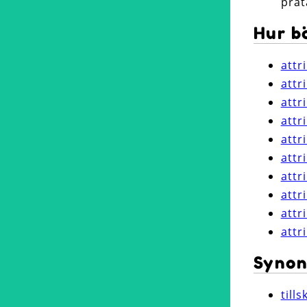
prat
Hur b
attr
attr
attr
attr
attr
attr
attr
attr
attr
attr
Synon
tills