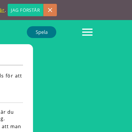
är
.
JAG FÖRSTÅR
Spela
s för att
när du
g.
 att man