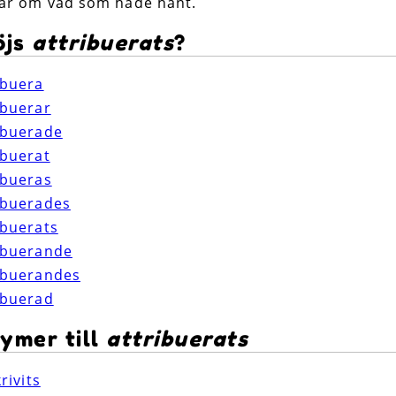
ar om vad som hade hänt.
öjs
attribuerats
?
ibuera
ibuerar
ibuerade
ibuerat
ibueras
ibuerades
ibuerats
ibuerande
ibuerandes
ibuerad
ymer till
attribuerats
krivits