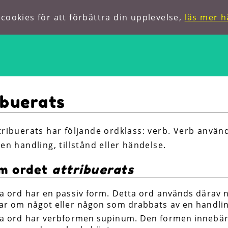
ookies för att förbättra din upplevelse,
läs mer h
Hem
ibuerats
Om oss
Förkortningar
tribuerats har följande ordklass: verb. Verb använd
en handling, tillstånd eller händelse.
Hitta ord
m ordet
attribuerats
a ord har en passiv form. Detta ord används därav 
ar om något eller någon som drabbats av en handlin
a ord har verbformen supinum. Den formen innebär