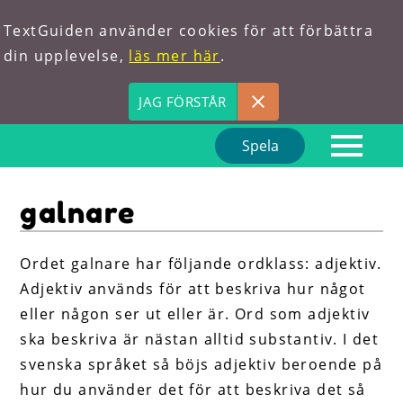
TextGuiden använder cookies för att förbättra
din upplevelse,
läs mer här
.
JAG FÖRSTÅR
Spela
Hem
galnare
Om oss
Förkortningar
Ordet galnare har följande ordklass: adjektiv.
Adjektiv används för att beskriva hur något
Hitta ord
eller någon ser ut eller är. Ord som adjektiv
ska beskriva är nästan alltid substantiv. I det
svenska språket så böjs adjektiv beroende på
hur du använder det för att beskriva det så