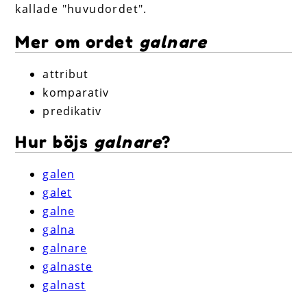
kallade "huvudordet".
Mer om ordet
galnare
attribut
komparativ
predikativ
Hur böjs
galnare
?
galen
galet
galne
galna
galnare
galnaste
galnast