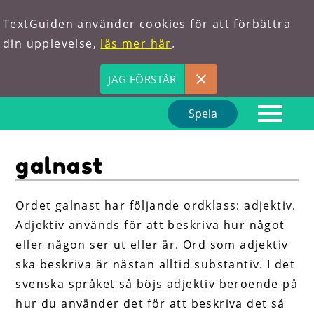
TextGuiden använder cookies för att förbättra
din upplevelse,
läs mer här
.
JAG FÖRSTÅR
Spela
Hem
galnast
Om oss
Förkortningar
Ordet galnast har följande ordklass: adjektiv.
Adjektiv används för att beskriva hur något
Hitta ord
eller någon ser ut eller är. Ord som adjektiv
ska beskriva är nästan alltid substantiv. I det
svenska språket så böjs adjektiv beroende på
hur du använder det för att beskriva det så