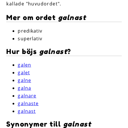
kallade "huvudordet".
Mer om ordet
galnast
predikativ
superlativ
Hur böjs
galnast
?
galen
galet
galne
galna
galnare
galnaste
galnast
Synonymer till
galnast